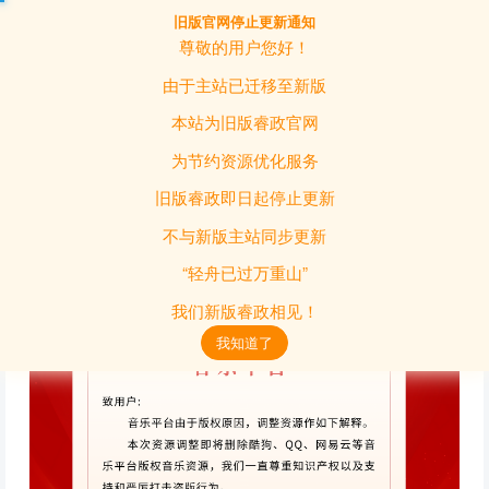
旧版官网停止更新通知
登录
尊敬的用户您好！
由于主站已迁移至新版
全部
通知公告
日常活动
歌曲分享库
本站为旧版睿政官网
紧急通知
为节约资源优化服务
旧版睿政即日起停止更新
音乐平台资源调整
置顶
热门
推荐
不与新版主站同步更新
通知
“轻舟已过万重山”
我们新版睿政相见！
我知道了