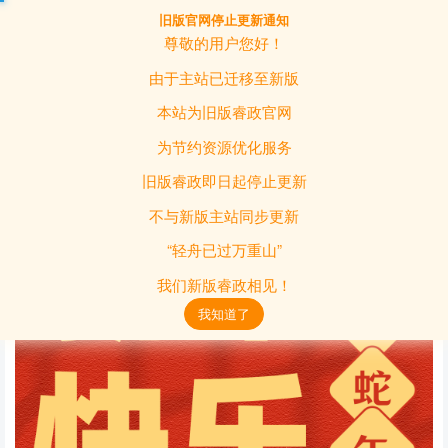
旧版官网停止更新通知
登录
尊敬的用户您好！
由于主站已迁移至新版
蛇年大吉
本站为旧版睿政官网
日常活动
2025-02-02 13:18
1695
0
为节约资源优化服务
旧版睿政即日起停止更新
不与新版主站同步更新
“轻舟已过万重山”
我们新版睿政相见！
我知道了