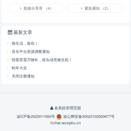
歌曲分享库 （4）
紧急通知 （2）
提交
最新文章
提示：
请文明发言，共建和谐网络，您的个人信息不会被公开显示。
致生活，致你！
音乐平台资源调整通知
惊蛰雷震万物长，枝头绿意焕生机！
蛇年大吉
关闭注册通知
各系统管理页面
渝ICP备2023011550号
渝公网安备50023102500677号
©chat.wzsipku.cn